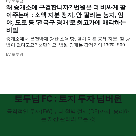
By 토투넘
틈새 전략을 공개합니다.
왜 중개소에 구걸합니까? 법원은 더 비싸게 팔
아주는데 : 소액·지분·맹지, 안 팔리는 농지, 임
야, 도로 등 '전국구 경매'로 최고가에 매각하는
비밀
중개소에서 문전박대 당한 소액 땅, 골치 아픈 공유 지분. 팔 방
법이 없다고요? 천만에요. 법원 경매는 감정가의 130%, 800%
에도 팔아줍니다. 140만 원 빚으로 7억 아파트를 매각한 집주
By 토투넘
인처럼, 내 물건을 내가 경매에 부쳐 최고가에 엑싯하는 셀프
경매 솔루션의 비밀.
토투넘 FC : 토지 투자 넘버원
공격적인 투자(FW)부터 철벽 절세(DF)까지, 승리하
는 자산 관리의 모든 것