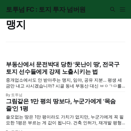
토투넘 FC : 토지 투자 넘버원
맹지
부동산에서 문전박대 당한 '못난이 땅', 전국구
토지 선수들에게 강제 노출시키는 법
중개업소에서도 안 받아주는 맹지, 임야, 공유 지분... 평생 세
금만 내고 사시겠습니까? 시골 동네 부동산 대신 ㅂㅇㄱㅁ를
이용해 전국의 투자자들에게 내 땅을 파는 획기적인 출구 전략
By 토투넘
을 공개합니다.
그림같은 1만 평의 땅보다, 누군가에게 '목숨
줄'인 1평
쓸모없는 땅은 1만 평이라도 가치가 없지만, 누군가에게 꼭 필
요한 1평은 부르는 게 값이 됩니다. 건축 인허가, 재개발 평형
배정 등 '단 한 명'의 수요자를 공략하여 큰 수익을 내는 부동산