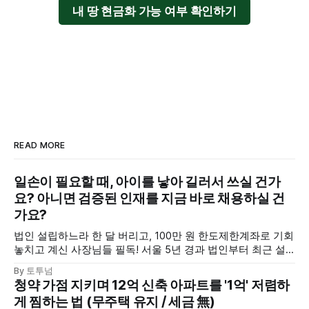
내 땅 현금화 가능 여부 확인하기
READ MORE
일손이 필요할 때, 아이를 낳아 길러서 쓰실 건가
요? 아니면 검증된 인재를 지금 바로 채용하실 건
가요?
법인 설립하느라 한 달 버리고, 100만 원 한도제한계좌로 기회
놓치고 계신 사장님들 필독! 서울 5년 경과 법인부터 최근 설
립된 깨끗한 공법인까지, 변호사·회계사·세무사 검증 완료된
By 토투넘
즉시 활용 가능한 '법인'으로 사업의 골든타임을 놓치지 마세
청약 가점 지키며 12억 신축 아파트를 '1억' 저렴하
요.
게 찜하는 법 (무주택 유지 / 세금 無)