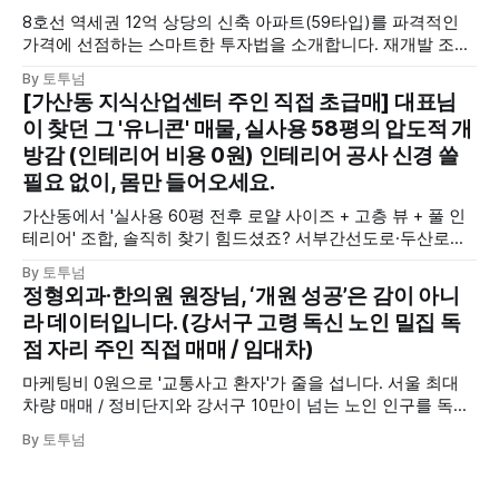
8호선 역세권 12억 상당의 신축 아파트(59타입)를 파격적인
가격에 선점하는 스마트한 투자법을 소개합니다. 재개발 조합
원 입주권 1+1 물건 중 한 채를 미리 매수하여, 청약 통장(무주
By 토투넘
택 자격)은 그대로 유지하면서 세금 부담 없이 로얄동 로얄층
[가산동 지식산업센터 주인 직접 초급매] 대표님
확정 수익을 확보하는 희소한 기회입니다.
이 찾던 그 '유니콘' 매물, 실사용 58평의 압도적 개
방감 (인테리어 비용 0원) 인테리어 공사 신경 쓸
필요 없이, 몸만 들어오세요.
가산동에서 '실사용 60평 전후 로얄 사이즈 + 고층 뷰 + 풀 인
테리어' 조합, 솔직히 찾기 힘드셨죠? 서부간선도로·두산로가
뚫린 교통의 요지, 에이스골드타워의 숨겨진 로얄 호실을 공개
By 토투넘
합니다. (사진 보면 바로 계약하고 싶어지실 겁니다.)
정형외과·한의원 원장님, ‘개원 성공’은 감이 아니
라 데이터입니다. (강서구 고령 독신 노인 밀집 독
점 자리 주인 직접 매매 / 임대차)
마케팅비 0원으로 '교통사고 환자'가 줄을 섭니다. 서울 최대
차량 매매 / 정비단지와 강서구 10만이 넘는 노인 인구를 독점
하는 기막힌 역세권 대로변 1층 자리. 한의원 / 정형외과 원장
By 토투넘
님이 이 글을 지나치면, 경쟁 병원에 연 매출 '억' 단위를 뺏기
는 것과 같습니다. 주인 직접 제안, 파격 조건 공개