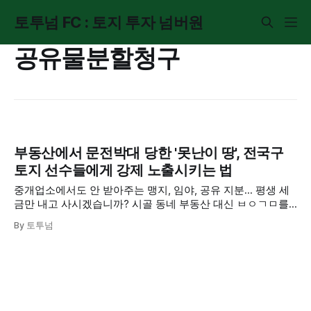
토투넘 FC : 토지 투자 넘버원
공유물분할청구
부동산에서 문전박대 당한 '못난이 땅', 전국구
토지 선수들에게 강제 노출시키는 법
중개업소에서도 안 받아주는 맹지, 임야, 공유 지분... 평생 세
금만 내고 사시겠습니까? 시골 동네 부동산 대신 ㅂㅇㄱㅁ를
이용해 전국의 투자자들에게 내 땅을 파는 획기적인 출구 전략
By 토투넘
을 공개합니다.