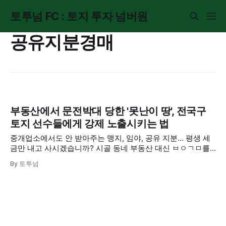
토투넘 FC : 토지 투자 넘버원
공유지분경매
부동산에서 문전박대 당한 '못난이 땅', 전국구
토지 선수들에게 강제 노출시키는 법
중개업소에서도 안 받아주는 맹지, 임야, 공유 지분... 평생 세
금만 내고 사시겠습니까? 시골 동네 부동산 대신 ㅂㅇㄱㅁ를
이용해 전국의 투자자들에게 내 땅을 파는 획기적인 출구 전략
By 토투넘
을 공개합니다.