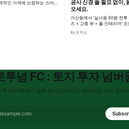
공사 신경 쓸 필요 없이,
파격적인 가격에 선점하는 스마트
오세요.
 소개합니다. 재개발 조합원
1 물건 중 한 채를 미리 매수하
가산동에서 '실사용 60평 전후
통장(무주택 자격)은 그대로 유지
즈 + 고층 뷰 + 풀 인테리어' 
 부담 없이 로얄동 로얄층 확
찾기 힘드셨죠? 서부간선도로
확보하는 희소한 기회입니다.
By 토투넘
뚫린 교통의 요지, 에이스골드
진 로얄 호실을 공개합니다. (
로 계약하고 싶어지실 겁니다.)
토투넘 FC : 토지 투자 넘버
 투자(FW)부터 철벽 절세(DF)까지, 승리하는 자산 관리의
Subscr