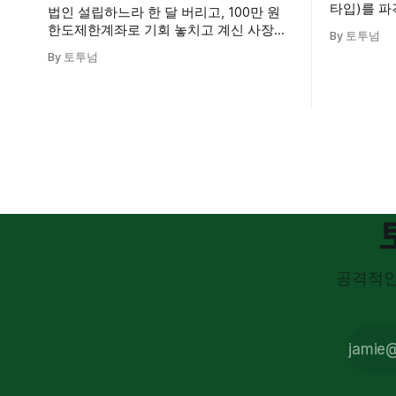
타입)를 
법인 설립하느라 한 달 버리고, 100만 원
한 투자법을
한도제한계좌로 기회 놓치고 계신 사장님
By 토투넘
입주권 1+
들 필독! 서울 5년 경과 법인부터 최근 설
By 토투넘
여, 청약 
립된 깨끗한 공법인까지, 변호사·회계사·
하면서 세금
세무사 검증 완료된 즉시 활용 가능한 '법
정 수익을 
인'으로 사업의 골든타임을 놓치지 마세
요.
공격적인