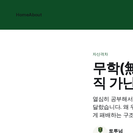
Home
About
자산격차
무학(
직 가
열심히 공부해서 
달랐습니다. 왜 
게 패배하는 구
토투넘