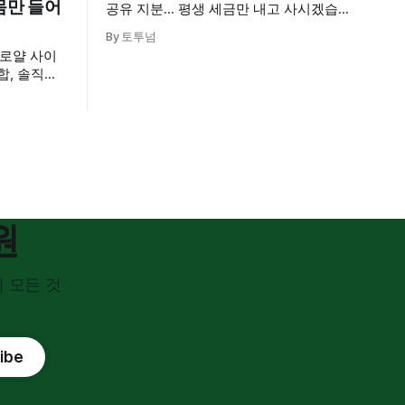
 몸만 들어
공유 지분... 평생 세금만 내고 사시겠습니
까? 시골 동네 부동산 대신 ㅂㅇㄱㅁ를 이
By 토투넘
용해 전국의 투자자들에게 내 땅을 파는
 로얄 사이
획기적인 출구 전략을 공개합니다.
조합, 솔직히
·두산로가
타워의 숨겨
사진 보면 바
원
 모든 것
ibe