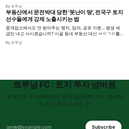
뚫린 교통의 요지, 에이스골드타워의 숨겨진 로얄 호실을 공개
By 토투넘
합니다. (사진 보면 바로 계약하고 싶어지실 겁니다.)
부동산에서 문전박대 당한 '못난이 땅', 전국구 토지
선수들에게 강제 노출시키는 법
중개업소에서도 안 받아주는 맹지, 임야, 공유 지분... 평생 세
금만 내고 사시겠습니까? 시골 동네 부동산 대신 ㅂㅇㄱㅁ를
이용해 전국의 투자자들에게 내 땅을 파는 획기적인 출구 전략
By 토투넘
을 공개합니다.
토투넘 FC : 토지 투자 넘버원
공격적인 투자(FW)부터 철벽 절세(DF)까지, 승리하
는 자산 관리의 모든 것
Subscribe