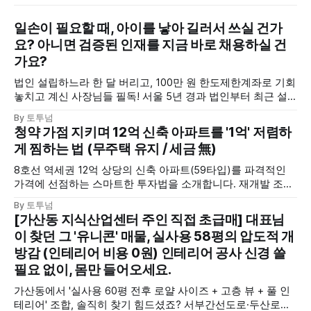
일손이 필요할 때, 아이를 낳아 길러서 쓰실 건가
요? 아니면 검증된 인재를 지금 바로 채용하실 건
가요?
법인 설립하느라 한 달 버리고, 100만 원 한도제한계좌로 기회
놓치고 계신 사장님들 필독! 서울 5년 경과 법인부터 최근 설
립된 깨끗한 공법인까지, 변호사·회계사·세무사 검증 완료된
By 토투넘
즉시 활용 가능한 '법인'으로 사업의 골든타임을 놓치지 마세
청약 가점 지키며 12억 신축 아파트를 '1억' 저렴하
요.
게 찜하는 법 (무주택 유지 / 세금 無)
8호선 역세권 12억 상당의 신축 아파트(59타입)를 파격적인
가격에 선점하는 스마트한 투자법을 소개합니다. 재개발 조합
원 입주권 1+1 물건 중 한 채를 미리 매수하여, 청약 통장(무주
By 토투넘
택 자격)은 그대로 유지하면서 세금 부담 없이 로얄동 로얄층
[가산동 지식산업센터 주인 직접 초급매] 대표님
확정 수익을 확보하는 희소한 기회입니다.
이 찾던 그 '유니콘' 매물, 실사용 58평의 압도적 개
방감 (인테리어 비용 0원) 인테리어 공사 신경 쓸
필요 없이, 몸만 들어오세요.
가산동에서 '실사용 60평 전후 로얄 사이즈 + 고층 뷰 + 풀 인
테리어' 조합, 솔직히 찾기 힘드셨죠? 서부간선도로·두산로가