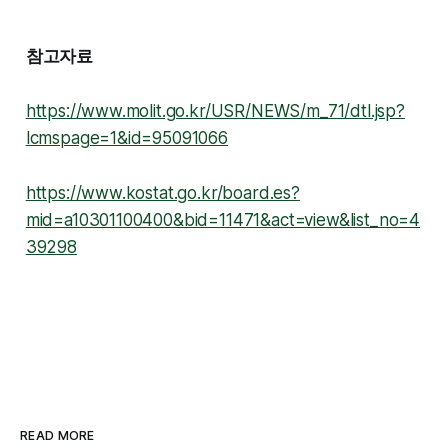
참고자료
https://www.molit.go.kr/USR/NEWS/m_71/dtl.jsp?
lcmspage=1&id=95091066
https://www.kostat.go.kr/board.es?
mid=a10301100400&bid=11471&act=view&list_no=4
39298
READ MORE