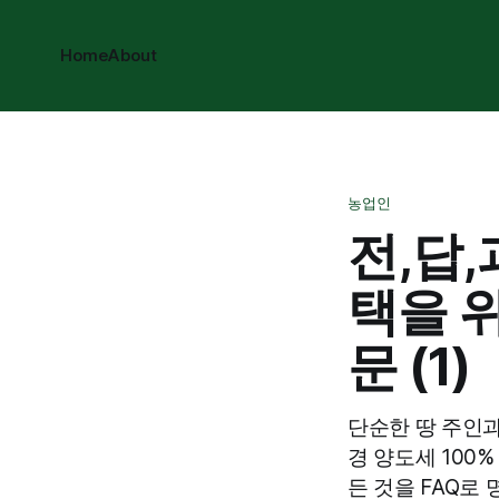
Home
About
농업인
전,답,
택을 
문 (1)
단순한 땅 주인과
경 양도세 100%
든 것을 FAQ로 