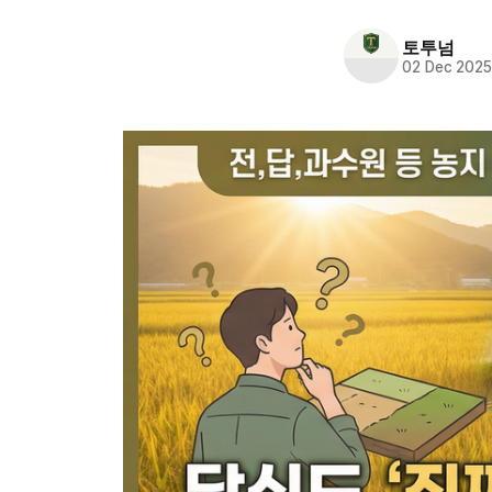
토투넘
02 Dec 202