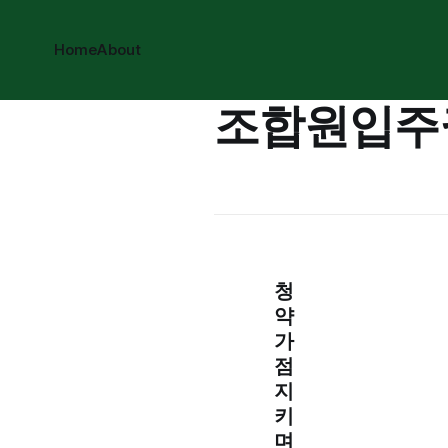
Home
About
조합원입주
청
약
가
점
지
키
며