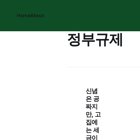
Home
About
정부규제
신념
은 공
짜지
만, 고
집에
는 세
금이