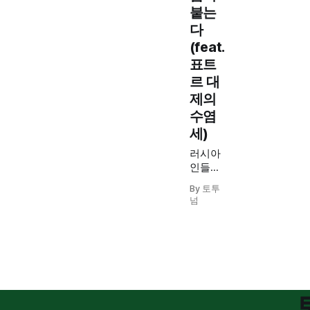
붙는
다
(feat.
표트
르 대
제의
수염
세)
러시아
인들은
종교적
By 토투
신념을
넘
지키기
위해 황
제의 명
령도 거
부했습
니다.
하지만
'작은