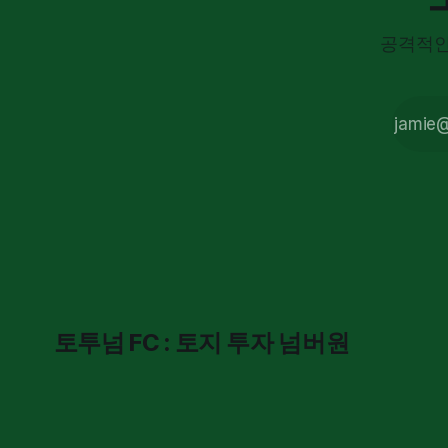
세금'
앞에서
공격적인
는 무릎
을 꿇을
수 밖에
없었었
죠. 정
부의 조
세 정책
이 어떻
게 개인
의 행동
과 문화
를 강제
로 바꾸
는지,
'수염
토투넘 FC : 토지 투자 넘버원
세'의
역사를
통해 현
대 자본
주의의