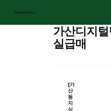
Home
About
가산디지털
실급매
[가
산
동
지
식