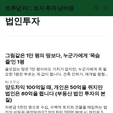
토투넘 FC : 토지 투자 넘버원
법인투자
그림같은 1만 평의 땅보다, 누군가에게 '목숨
줄'인 1평
쓸모없는 땅은 1만 평이라도 가치가 없지만, 누군가에게 꼭 필
요한 1평은 부르는 게 값이 됩니다. 건축 인허가, 재개발 평형
배정 등 '단 한 명'의 수요자를 공략하여 큰 수익을 내는 부동산
By 토투넘
틈새 전략을 공개합니다.
양도차익 100억일 때, 개인은 50억을 쥐지만
법인은 80억을 쥡니다 (부동산 법인 투자의 본
질)
자본금 5천만 원으로 수십, 수백억 토지와 건물을 매입하는 법
인의 비밀은 무엇일까요? 양도차익 100억 발생 시 개인은 50